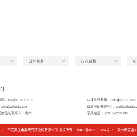
政府机构
行业链接
新
们
：lab@xihari.com
认证业务邮箱：cert@xihari.com
s@xihari.com
西高院纪委邮箱：jiwei@xihari.c
线索信访联系人：高幸
举报电话：029-84258195
 ©2025 西安高压电器研究院股份有限公司 版权所有
陕ICP备05005324号-7
陕公网安备 61