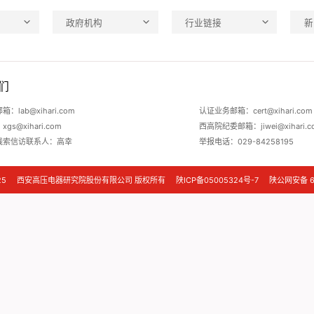
政府机构
行业链接
新
们
：lab@xihari.com
认证业务邮箱：cert@xihari.com
s@xihari.com
西高院纪委邮箱：jiwei@xihari.c
线索信访联系人：高幸
举报电话：029-84258195
 ©2025 西安高压电器研究院股份有限公司 版权所有
陕ICP备05005324号-7
陕公网安备 61