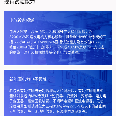
现有试验能力
电气设备领域
包含大容量、高压绝缘、机械温升三大检测板块，以
3200MVA短路发电机为核心设备，具备50Hz/60Hz系统的三
相12kV/40kA、40.5kV/15kA直接试验能力及有效值80kA、
峰值200kA的短时电流能力，可完成40.5kV及以下电力设备
的绝缘、温升及机械性能等全套电气类试验。
新能源电力电子领域
验包含有功传输与无功治理两大检测板块，有功传输用典型
测试对象包括MW级及以上逆变器、变流器、变频器、电力电
子变压器、能量回收装置、不间断电源和直流电源等，无功
治理用典型测试对象为三相35kV/单相27.5kV及以下的静止同
步补偿器、静止无功补偿器、有源电力滤波器等。