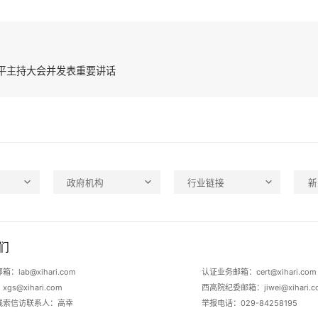
平主持大会并发表重要讲话
政府机构
行业链接
新
们
：lab@xihari.com
认证业务邮箱：cert@xihari.com
s@xihari.com
西高院纪委邮箱：jiwei@xihari.c
线索信访联系人：高幸
举报电话：029-84258195