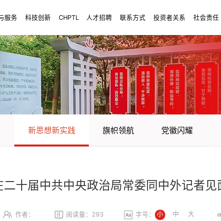
与服务
科技创新
CHPTL
人才招聘
联系方式
投资者关系
社会责任
新思想新实践
旗帜领航
党徽闪耀
在二十届中共中央政治局常委同中外记者见
小
中
大
作者：
阅读量：
293
字号：