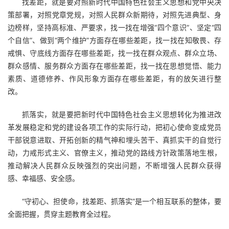
找差距，就是要对照新时代中国特色社会主义思想和党中央决
策部署，对照党章党规，对照人民群众新期待，对照先进典型、身
边榜样，坚持高标准、严要求，找一找在增强“四个意识”、坚定“四
个自信”、做到“两个维护”方面存在哪些差距，找一找在知敬畏、存
戒惧、守底线方面存在哪些差距，找一找在群众观点、群众立场、
群众感情、服务群众方面存在哪些差距，找一找在思想觉悟、能力
素质、道德修养、作风形象方面存在哪些差距，有的放矢进行整
改。
抓落实，就是要把新时代中国特色社会主义思想转化为推进改
革发展稳定和党的建设各项工作的实际行动，把初心使命变成党员
干部锐意进取、开拓创新的精气神和埋头苦干、真抓实干的自觉行
动，力戒形式主义、官僚主义，推动党的路线方针政策落地生根，
推动解决人民群众反映强烈的突出问题，不断增强人民群众获得
感、幸福感、安全感。
“守初心、担使命，找差距、抓落实”是一个相互联系的整体，要
全面把握，贯穿主题教育全过程。