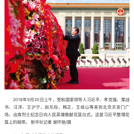
2018年9月30日上午，党和国家领导人习近平、李克强、栗战
书、汪洋、王沪宁、赵乐际、韩正、王岐山等来到北京天安门广
场，出席烈士纪念日向人民英雄敬献花篮仪式。这是习近平整理花
篮上的缎带。 新华社记者 谢环驰/摄