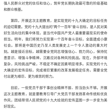
强人民群众对党的信任和信心，筑牢党长期执政最可靠的阶级基础
和群众根基。
第四，开展这次主题教育，是实现党的十九大确定的目标任务
的迫切需要。党的十九大提出的“两个一百年”奋斗目标，是人民对美
好生活向往的集中体现，是当代中国共产党人最重要最现实的使命
担当。明年，我们将努力实现第一个百年奋斗目标，全面建成小康
社会。那将是中国历史乃至人类发展史上一个令人激动的重大时
刻。越是接近目标，越需要全党同志增强信心、勠力同心，保持忧
患意识、增强斗争精神，沉着应对各种风险挑战。现在，外部环境
复杂，风险挑战严峻，不稳定不确定因素明显增多。实现党的十九
大确定的宏伟目标，完成艰巨繁重的改革发展稳定任务，需要全党
付出更为艰巨、更为艰苦的努力。
目前，一些党员干部干事创业精神不振、担当劲头不够。开展
这次主题教育，就是要教育引导广大党员干部发扬革命传统和优良
作风，团结带领人民把党的十九大绘就的宏伟蓝图一步一步变为美
好现实。