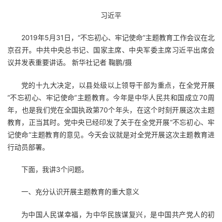
习近平
2019年5月31日，“不忘初心、牢记使命”主题教育工作会议在北
京召开。中共中央总书记、国家主席、中央军委主席习近平出席会
议并发表重要讲话。 新华社记者 鞠鹏/摄
党的十九大决定，以县处级以上领导干部为重点，在全党开展
“不忘初心、牢记使命”主题教育。今年是中华人民共和国成立70周
年，也是我们党在全国执政第70个年头，在这个时刻开展这次主题
教育，正当其时。党中央已经印发了关于在全党开展“不忘初心、牢
记使命”主题教育的意见。今天会议就是对全党开展这次主题教育进
行动员部署。
下面，我讲3个问题。
一、充分认识开展主题教育的重大意义
为中国人民谋幸福，为中华民族谋复兴，是中国共产党人的初