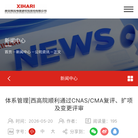
新闻中心
首页
--
新闻中心
--
公司资讯
--
正文
新闻中心
体系管理|西高院顺利通过CNAS/CMA复评、扩项
及变更评审
时间：2026-05-20
作者：
阅读量：
195
小
中
大
字号：
分享到：